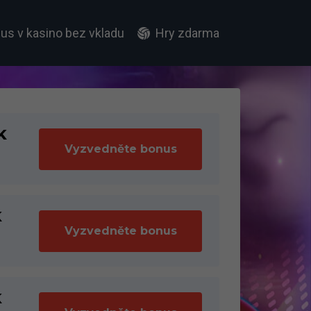
us v kasino bez vkladu
Hry zdarma
K
Vyzvedněte bonus
K
Vyzvedněte bonus
K