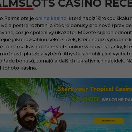
ALMSLOTS CASINO REC
o Palmslots je
online kasino
, které nabízí širokou škálu
tivé a pestré rozhraní a štědré bonusy pro nové i pravide
ované, což je spolehlivý ukazatel. Můžete si prohlédnou
stejně jako rozsáhlou sekci sázek, která nabízí výhodné
 toho má kasino Palmslots online webové stránky, které
 možností plateb a výběrů. Abyste si mohli plně vychutna
o řadu bonusů, turnajů a dalších lukrativních nabídek. N
 tohoto kasina.