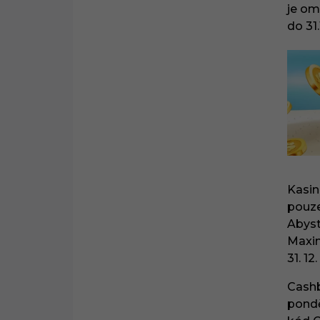
je om
do 31
Kasin
pouze
Abyst
Maxim
31. 12
Cashb
pondě