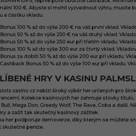
ASHWK10PS, teprve poté obdržíte cashback. Minimální 
ální 100 €. Abyste si mohli vyzvednout výhru, musíte 
u a částku vkladu.
Bonus 100 % až do výše 200 € na váš první vklad. Vklad
Bonus 50 % až do výše 250 € na váš druhý vklad. Vklad
Bonus 50 % až do výše 250 eur při třetím vkladu. Vklad
Bonus 100 % až do výše 300 eur za čtvrtý vklad. Vklado
Bonus za dobití 50 % až do výše 200 eur při vkladu. Vk
Cashback Bonus 50 % až do výše 100 eur při vkladu. Vk
LÍBENÉ HRY V KASINU PALMS
lots casino cz nabízí široký výběr her určených pro ši
rencemi. Kolekce kasinových her zahrnuje stovky titulů
 Bull, Mega Don, Greedy Wolf, The Rave, Coba a další. Ně
éry a zažít tak skutečný kasinový zážitek.
na her podporuje demoverze, díky kterým se můžete sn
t skutečné peníze.