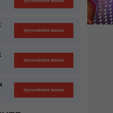
Vyzvedněte bonus
K
Vyzvedněte bonus
K
Vyzvedněte bonus
K
Vyzvedněte bonus