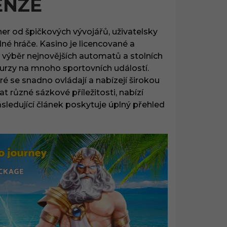
ENZE
 her od špičkových vývojářů, uživatelsky
lné hráče. Kasino je licencované a
t výběr nejnovějších automatů a stolních
 kurzy na mnoho sportovních událostí.
 se snadno ovládají a nabízejí širokou
t různé sázkové příležitosti, nabízí
ásledující článek poskytuje úplný přehled