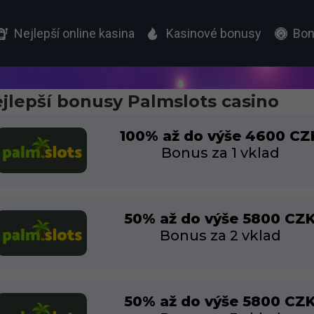
Nejlepší online kasina
Kasinové bonusy
Bon
jlepší bonusy Palmslots casino
100% až do výše 4600 CZ
Bonus za 1 vklad
50% až do výše 5800 CZ
Bonus za 2 vklad
50% až do výše 5800 CZ