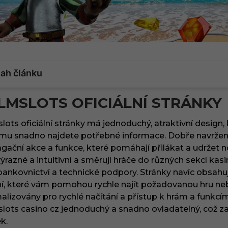
ah článku
lmslots oficiální stránky
LMSLOTS OFICIÁLNÍ STRÁNKY
lmslots kasino registrace
almslots casino bonus
lots oficiální stránky má jednoduchý, atraktivní design
blíbené hry v kasinu Palmslots
mu snadno najdete potřebné informace. Dobře navržené 
gační akce a funkce, které pomáhají přilákat a udržet 
vé kasino Palmslots
výrazné a intuitivní a směrují hráče do různých sekcí ka
lmslots kasino mobilní verze
 bankovnictví a technické podpory. Stránky navíc obsahují
lad a výběr
ní, které vám pomohou rychle najít požadovanou hru neb
icence a bezpečnost
alizovány pro rychlé načítání a přístup k hrám a funkc
kaznický servis
lots casino cz jednoduchý a snadno ovladatelný, což za
k.