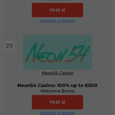
Hrát si
Přečtěte si recenzi
29
Neon54 Casino
Neon54 Casino: 100% up to €500
Welcome Bonus
Hrát si
Přečtěte si recenzi