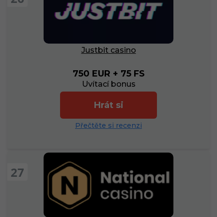
Justbit casino
750 EUR + 75 FS
Uvítací bonus
Hrát si
Přečtěte si recenzi
27