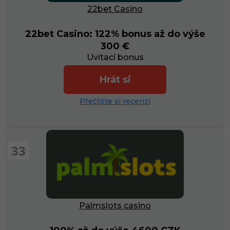
22bet Casino
22bet Casino: 122% bonus až do výše
300 €
Uvítací bonus
Hrát si
Přečtěte si recenzi
33
Palmslots casino