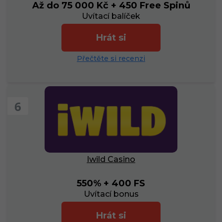
Až do 75 000 Kč + 450 Free Spinů
Uvítací balíček
Hrát si
Přečtěte si recenzi
6
Iwild Casino
550% + 400 FS
Uvítací bonus
Hrát si