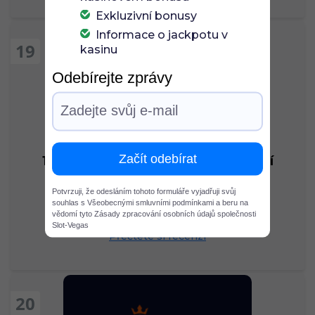
Exkluzivní bonusy
Informace o jackpotu v
19
kasinu
Odebírejte zprávy
Hellspin casino
Začít odebírat
100% do 100 € a 100 extra zatočení
Bonus za 1 vklad
Potvrzuji, že odesláním tohoto formuláře vyjadřuji svůj
souhlas s Všeobecnými smluvními podmínkami a beru na
Hrát si
vědomí tyto Zásady zpracování osobních údajů společnosti
Slot-Vegas
Přečtěte si recenzi
20