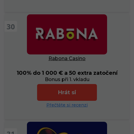
30
Rabona Casino
100% do 1 000 € a 50 extra zatočení
Bonus při 1. vkladu
Hrát si
Přečtěte si recenzi
31