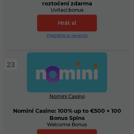
roztočení zdarma
Uvítací bonus
Hrát si
Přečtěte si recenzi
23
Nomini Casino
Nomini Casino: 100% up to €500 + 100
Bonus Spins
Welcome Bonus