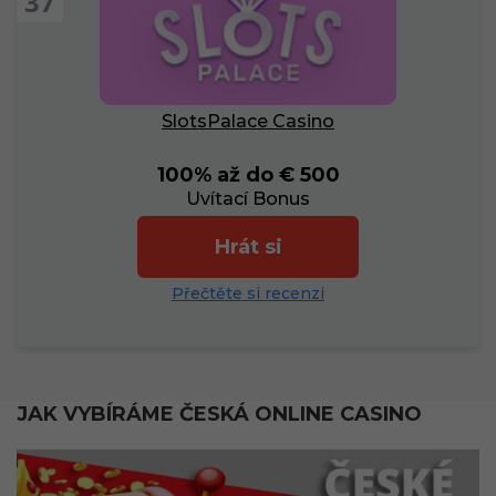
37
SlotsPalace Casino
100% až do € 500
Uvítací Bonus
Hrát si
Přečtěte si recenzi
JAK VYBÍRÁME ČESKÁ ONLINE CASINO