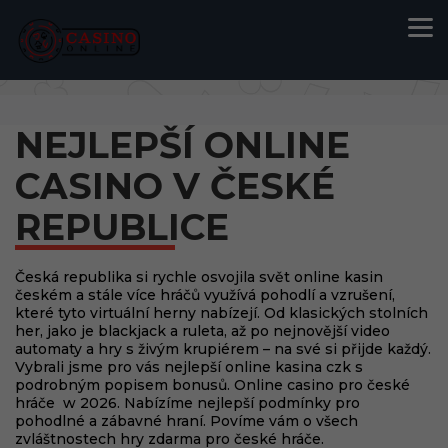
NEJLEPŠÍ ONLINE
CASINO V ČESKÉ
REPUBLICE
Česká republika si rychle osvojila svět online kasin
českém a stále více hráčů využívá pohodlí a vzrušení,
které tyto virtuální herny nabízejí. Od klasických stolních
her, jako je blackjack a ruleta, až po nejnovější video
automaty a hry s živým krupiérem – na své si přijde každý.
Vybrali jsme pro vás nejlepší online kasina czk s
podrobným popisem bonusů. Online casino pro české
hráče w 2026. Nabízíme nejlepší podmínky pro
pohodlné a zábavné hraní. Povíme vám o všech
zvláštnostech hry zdarma pro české hráče.