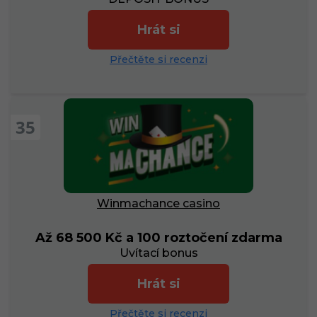
Hrát si
Přečtěte si recenzi
35
Winmachance casino
Až 68 500 Kč a 100 roztočení zdarma
Uvítací bonus
Hrát si
Přečtěte si recenzi