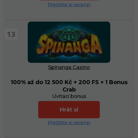
Přečtěte si recenzi
13
Spinanga Casino
100% až do 12 500 Kč + 200 FS + 1 Bonus
Crab
Uvítací bonus
Hrát si
Přečtěte si recenzi