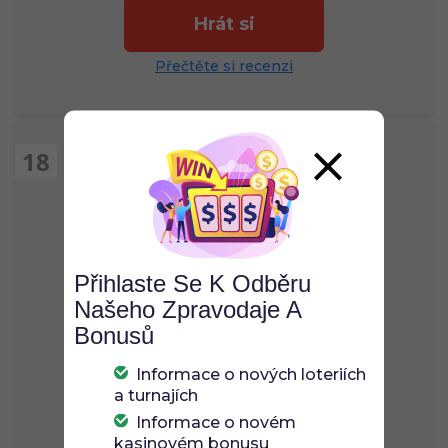
Hrát si
Přečtěte si recenzi
18
Spinline Casino
Přihlaste Se K Odběru
Našeho Zpravodaje A
100% + 200 FS
Bonusů
Bonus za 1. vklad
Informace o nových loteriích
Hrát si
a turnajích
Informace o novém
Přečtěte si recenzi
kasinovém bonusu