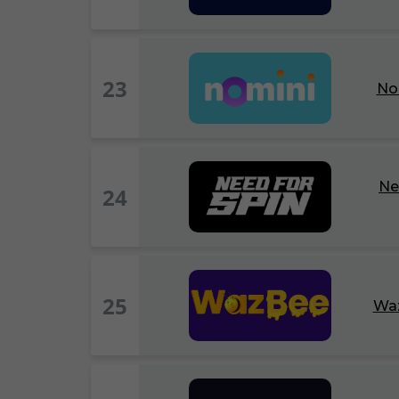
23
No
Ne
24
25
Waz