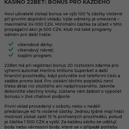
KASINO 22BET: BONUS PRO KAŽDÉHO
Automatické hry na oficiálních stránkách
Platební nástroje pro vkládání a výběr peněz
Noví uživatelé získají bonus ve výši 100 % částky vložené
Mobilní verze
při prvním doplnění vkladu. Výše odměny je omezená –
Služba online konzultační podpory
maximálně 24 000 CZK. Minimální částka za účast v této
Kasino recenze a zpětná vazba
propagační akci je 500 CZK. Klub má také programy
odměn pro další hráče:
víkendové dárky;
víkendový návrat;
loajální program;
22Bet má při registraci bonus 20 roztočení zdarma pro
výherní automat Merlins Millions Superbet a další
finanční prostředky, když potvrdíte své telefonní číslo a
zadáte promo kód. Pro získání těchto poplatků není
třeba dělat nic složitého ani nadpřirozeného. Jakmile
dokončíte všechny kroky, zůstane vám žádost o výpočet
bonusu v živé chatové podpoře.
První vklad provedený v sobotu nebo v neděli
představuje 40 % vložené částky. Jednou týdně mají hráči
možnost získat zpět 15 % prohraných prostředků, pokud
je částka 1 500 CZK a vyšší. Za každou sázku se udělují
body nebo věrnostní body, které se v případě potřeby