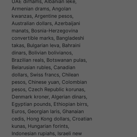
UAE dirhams, Albanian lekë,
Armenian drams, Angolan
kwanzas, Argentine pesos,
Australian dollars, Azerbaijani
manats, Bosnia-Herzegovina
convertible marks, Bangladeshi
takas, Bulgarian leva, Bahraini
dinars, Bolivian bolivianos,
Brazilian reals, Botswanan pulas,
Belarusian rubles, Canadian
dollars, Swiss francs, Chilean
pesos, Chinese yuan, Colombian
pesos, Czech Republic korunas,
Denmark kroner, Algerian dinars,
Egyptian pounds, Ethiopian birrs,
Euros, Georgian laris, Ghanaian
cedis, Hong Kong dollars, Croatian
kunas, Hungarian forints,
Indonesian rupiahs, Israeli new