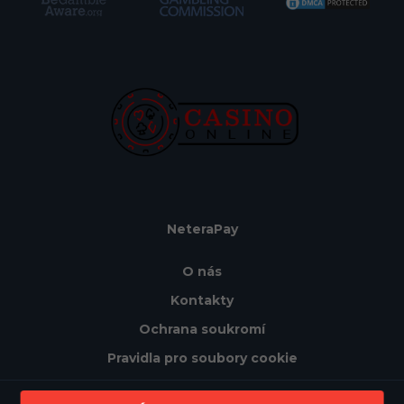
NeteraPay
O nás
Kontakty
Ochrana soukromí
Pravidla pro soubory cookie
2026 kasino-bonus.suunto-store.cz