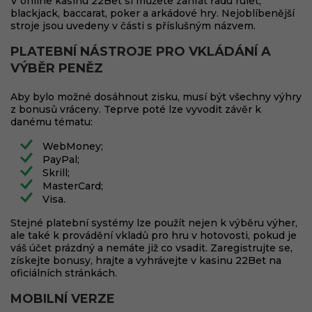
V online kasinu 22Bet si můžete zahrát řadu rulet,
blackjack, baccarat, poker a arkádové hry. Nejoblíbenější
stroje jsou uvedeny v části s příslušným názvem.
PLATEBNÍ NÁSTROJE PRO VKLÁDÁNÍ A
VÝBĚR PENĚZ
Aby bylo možné dosáhnout zisku, musí být všechny výhry
z bonusů vráceny. Teprve poté lze vyvodit závěr k
danému tématu:
WebMoney;
PayPal;
Skrill;
MasterCard;
Visa.
Stejné platební systémy lze použít nejen k výběru výher,
ale také k provádění vkladů pro hru v hotovosti, pokud je
váš účet prázdný a nemáte již co vsadit. Zaregistrujte se,
získejte bonusy, hrajte a vyhrávejte v kasinu 22Bet na
oficiálních stránkách.
MOBILNÍ VERZE