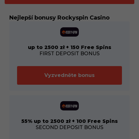
Nejlepší bonusy Rockyspin Casino
up to 2500 zł + 150 Free Spins
FIRST DEPOSIT BONUS
Vyzvedněte bonus
55% up to 2500 zł + 100 Free Spins
SECOND DEPOSIT BONUS