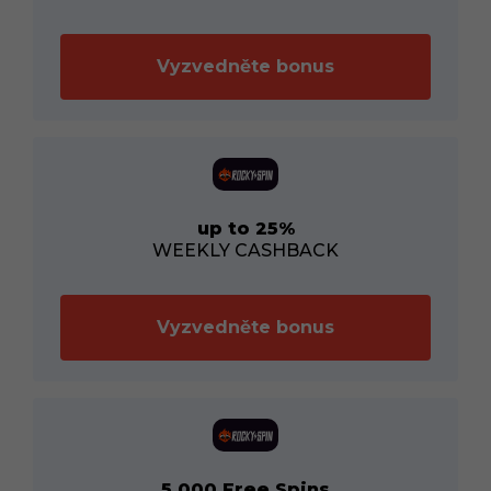
Vyzvedněte bonus
up to 25%
WEEKLY CASHBACK
Vyzvedněte bonus
5,000 Free Spins