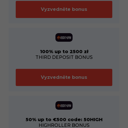
Vyzvedněte bonus
100% up to 2500 zł
THIRD DEPOSIT BONUS
Vyzvedněte bonus
50% up to €500 code: 50HIGH
HIGHROLLER BONUS