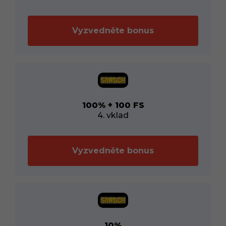
Vyzvedněte bonus
100% + 100 FS
4. vklad
Vyzvedněte bonus
10%