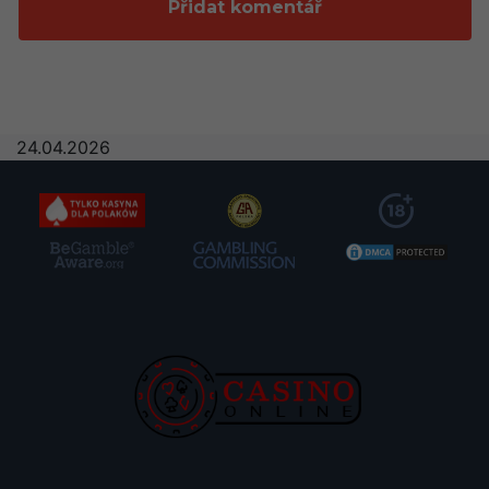
24.04.2026