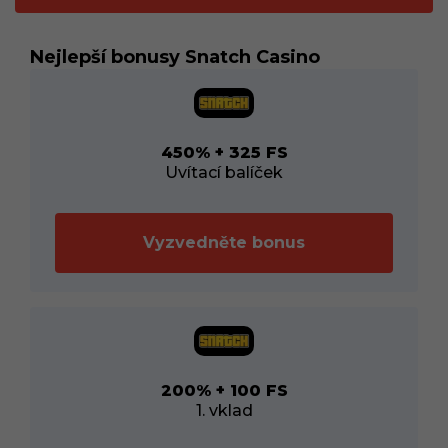
Nejlepší bonusy Snatch Casino
450% + 325 FS
Uvítací balíček
Vyzvedněte bonus
200% + 100 FS
1. vklad