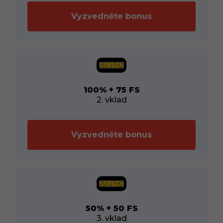
Vyzvedněte bonus
100% + 75 FS
2. vklad
Vyzvedněte bonus
50% + 50 FS
3. vklad